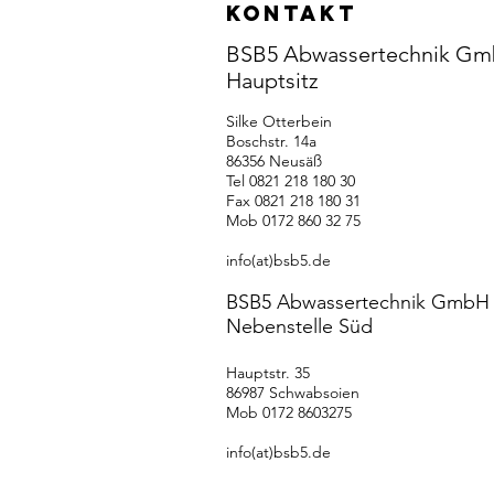
KONTAKT
BSB5 Abwassertechnik Gm
Hauptsitz
Silke Otterbein
Boschstr. 14a
86356 Neusäß
Tel 0821 218 180 30
Fax 0821 218 180 31
Mob 0172 860 32 75
info(at)bsb5.de
BSB5 Abwassertechnik GmbH 
Nebenstelle Süd
Hauptstr. 35
86987 Schwabsoien
Mob 0172 8603275
info(at)bsb5.de