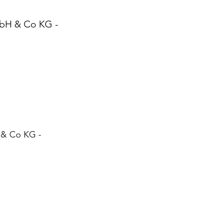
bH & Co KG -
& Co KG -