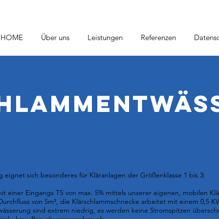
HOME
Über uns
Leistungen
Referenzen
Datensc
chlammentwäs
eignet sich besonderes für Kläranlagen der Größenklasse 1 bis 3:
t einer Eingangs TS von max. 5% mittels unserer eigenen, mobilen K
Durchfluss von 5m³, die Klärschlammschnecke arbeitet mit einem 0,5 KW
twässerung sind extrem niedrig, es werden keine Stromspitzen übersch