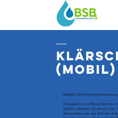
Klärs
(mobil)
Mobile Klärschlammentwässerung 
Entwässern von Klärschlämmen mi
System arbeitet mit einem max. 
Stromkosten für die Zeit der En