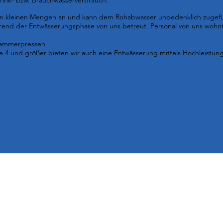
Trink- bzw. Brauchwasserverbrauch.
llt in kleinen Mengen an und kann dem Rohabwasser unbedenklich zugef
end der Entwässerungsphase von uns betreut. Personal von uns wohnt 
kammerpressen​
e 4 und größer bieten wir auch eine Entwässerung mittels Hochleistun
Entsorgung