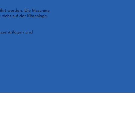
ührt werden. Die Maschine
nicht auf der Kläranlage.
gszentrifugen und