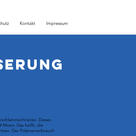
hutz
Kontakt
Impressum
serung
lärschlammschnecke. Dieses
 Motor. Das heißt, die
ritten. Der Polymerverbrauch