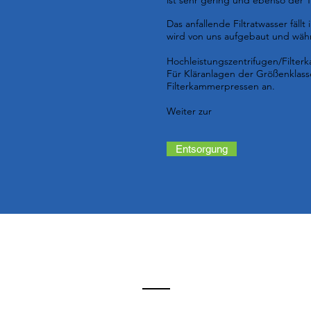
ist sehr gering und ebenso der 
Das anfallende Filtratwasser fä
wird von uns aufgebaut und währ
Hochleistungszentrifugen/Filter
Für Kläranlagen der Größenklass
Filterkammerpressen an.
Weiter zur
Entsorgung